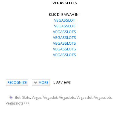
VEGASSLOTS
KLIK DI BAWAH INI
VEGASSLOT
VEGASSLOT
VEGASSLOTS
VEGASSLOTS
VEGASSLOTS
VEGASSLOTS
VEGASSLOTS
588 Views
RECOGNIZE
MORE
,
,
,
,
,
,
,
Slot
Slots
Vegas
Vegaslot
Vegaslots
Vegasslot
Vegasslots
Vegasslots777