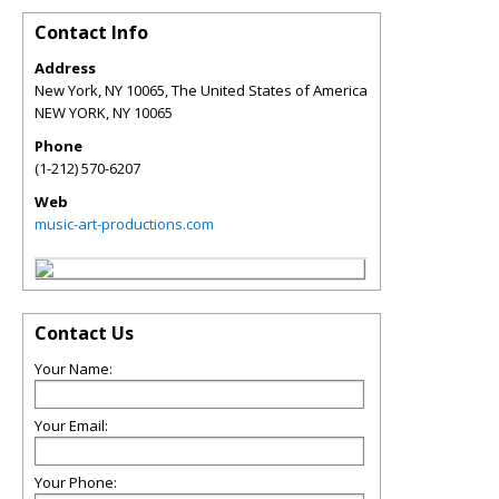
Contact Info
Address
New York, NY 10065, The United States of America
NEW YORK
,
NY
10065
Phone
(1-212) 570-6207
Web
music-art-productions.com
Contact Us
Your Name:
Your Email:
Your Phone: